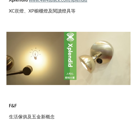
XC崁燈、XP櫥櫃燈及閱讀燈具等
F&F
生活傢俱及五金新概念