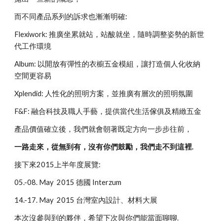
而不同產品系列的訴求也漸漸明確:
Flexiwork: 推廣坐累就站，站酸就坐，隨時調整姿勢的新世
代工作環境
Album: 以開放有彈性的衣櫥五金模組，讓打造個人化收納
空間更容易
Xplendid: 人性化的照明方案，並推廣有層次的照明氛圍
F&F: 融合科技及職人手藝，提供當代生活傢俱及精緻五金
產品價值確立後，我們就會朝著既定方向一步步往前，
一路走來，從無到有，沒有你們鼓勵，我們走不到這裡.
接下來2015上半年度展覽:
05.-08. May  2015 德國 Interzum
14.-17. May  2015 台灣室內設計、材料大展
本次沒參與到的夥伴，希望下次與你們能當面聊聊.