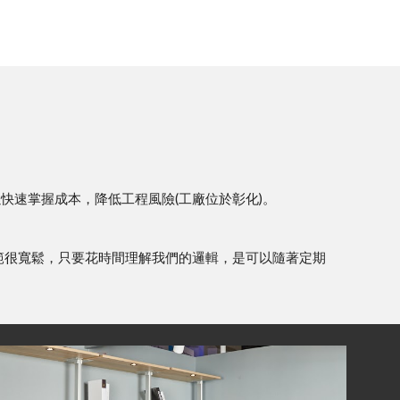
快速掌握成本，降低工程風險(工廠位於彰化)。
範很寬鬆，只要花時間理解我們的邏輯，是可以隨著定期