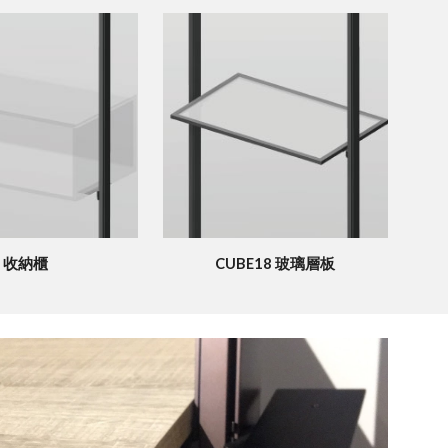
收納櫃
CUBE18 玻璃層板