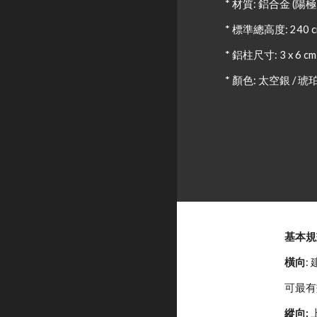
* 材質: 鋁合金 (陽
* 標準總高度: 240 
* 鋁柱尺寸: 3 x 6 cm
* 顏色: 太空銀 / 琥
基本規
橫向
:
可最有
縱向: