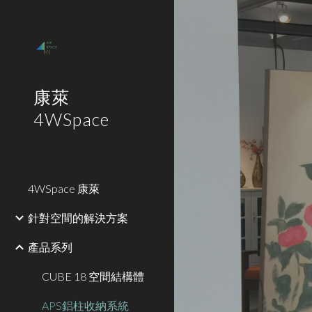
Sk
康萊
4WSpace
4WSpace 康萊
針對空間的解決方案
產品系列
CUBE 18 空間結構體
APS鋁柱收納系統