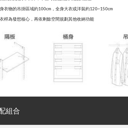
身衣物的吊掛區域約100cm，全身大衣或洋裝約120~150cm
衣桿為發想核心，再依剩餘空間規劃其他收納功能
配組合