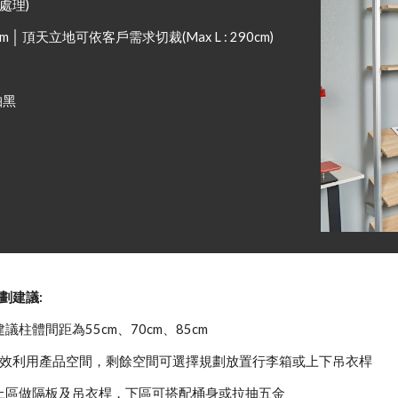
極處理)
cm │ 頂天立地可依客戶需求切裁(Max L : 290cm)
珀黑
劃建議:
 建議柱體間距為55cm、70cm、85cm
效利用產品空間，剩餘空間可選擇規劃放置行李箱或上下吊衣桿
上區做隔板及吊衣桿，下區可搭配桶身或拉抽五金