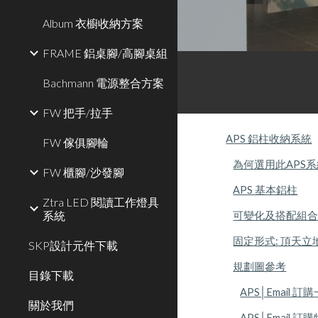
Album 衣櫥收納方案
FRAME 鋁桌腳/高腳桌組
Bachmann 電源整合方案
FW 把手/拉手
APS 鋁柱收納系統
FW 傢俱腳輪
為何選用此APS系
FW 櫃腳/沙發腳
APS 基本鋁柱
Ztra LED 閱讀工作燈具
系統
可變化及搭配組
固定形式: 頂天立
SKP設計元件下載
規劃圖參考
目錄下載
APS│Email 
關於我們
APS│Email 