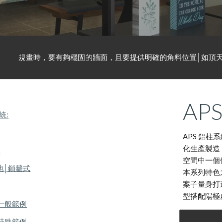
規畫時，要有夠穩固的牆面，且要提供明確的角料位置│如頂
AP
統:
APS 鋁
化生產製造
合
空間中一個
地│鎖牆式
本系列特色
案子量身打
型搭配陽極
訂購一般範例
訂購特殊範例