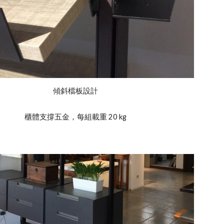
傾斜檔板設計
櫃體支撐五金，每組載重 20 kg